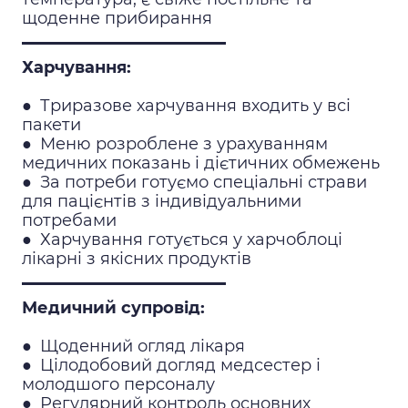
щоденне прибирання
Харчування:
●
Триразове харчування входить у всі
пакети
●
Меню розроблене з урахуванням
медичних показань і дієтичних обмежень
●
За потреби готуємо спеціальні страви
для пацієнтів з індивідуальними
потребами
●
Харчування готується у харчоблоці
лікарні з якісних продуктів
Медичний супровід:
●
Щоденний огляд лікаря
●
Цілодобовий догляд медсестер і
молодшого персоналу
●
Регулярний контроль основних