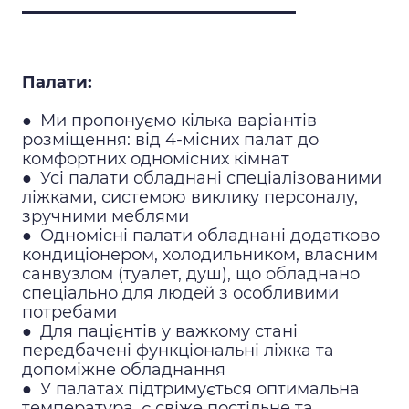
Палати:
●
Ми пропонуємо кілька варіантів
розміщення: від 4-місних палат до
комфортних одномісних кімнат
●
Усі палати обладнані спеціалізованими
ліжками, системою виклику персоналу,
зручними меблями
●
Одномісні палати обладнані додатково
кондиціонером, холодильником, власним
санвузлом (туалет, душ), що обладнано
спеціально для людей з особливими
потребами
●
Для пацієнтів у важкому стані
передбачені функціональні ліжка та
допоміжне обладнання
●
У палатах підтримується оптимальна
температура, є свіже постільне та