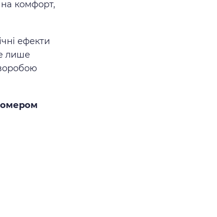
 на комфорт,
чні ефекти
не лише
хворобою
 номером