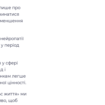
 лише про
очинатися
 зменшення
 нейропатії
 у період
 у сфері
д і
інкам легше
ої цінності.
ьс життя» ми
иво, щоб