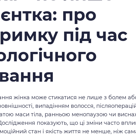
ієнтка: про
тримку під час
ологічного
ування
вання жінка може стикатися не лише з болем або
 зовнішності, випадінням волосся, післяоперац
атою маси тіла, ранньою менопаузою чи висна
. Дослідження показують, що ці зміни часто впл
моційний стан і якість життя не менше, ніж сам