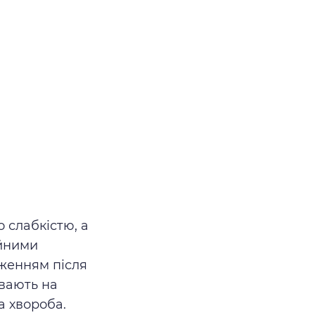
 слабкістю, а
ійними
женням після
ивають на
а хвороба.