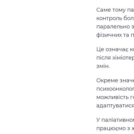
Саме тому па
контроль бол
паралельно з
фізичних та 
Це означає к
після хіміоте
змін.
Окреме значе
психоонколог
можливість 
адаптуватися 
У паліативно
працюємо з ж