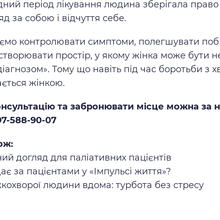
адний період лікування людина зберігала право
ляд за собою і відчуття себе.
ємо контролювати симптоми, полегшувати побі
 створювати простір, у якому жінка може бути 
іагнозом». Тому що навіть під час боротьби з 
ється жінкою.
нсультацію та забронювати місце можна за
7-588-90-07
ож:
ий догляд для паліативних пацієнтів
ає за пацієнтами у «Імпульсі життя»?
жкохворої людини вдома: турбота без стресу