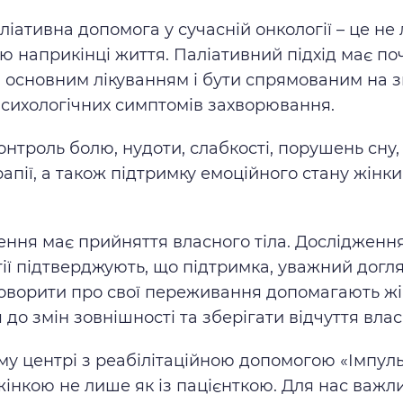
ліативна допомога у сучасній онкології – це не
ю наприкінці життя. Паліативний підхід має п
 основним лікуванням і бути спрямованим на
психологічних симптомів захворювання.
онтроль болю, нудоти, слабкості, порушень сну,
рапії, а також підтримку емоційного стану жінки
ння має прийняття власного тіла. Дослідження
ії підтверджують, що підтримка, уважний догля
говорити про свої переживання допомагають ж
до змін зовнішності та зберігати відчуття власн
му центрі з реабілітаційною допомогою «Імпул
інкою не лише як із пацієнткою. Для нас важл