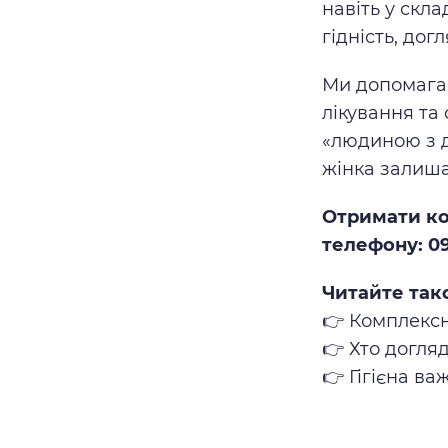
навіть у скл
гідність, дог
Ми допомага
лікування та
«людиною з д
жінка залиша
Отримати ко
телефону: 09
Читайте так
👉
Комплексн
👉
Хто догляд
👉
Гігієна ва