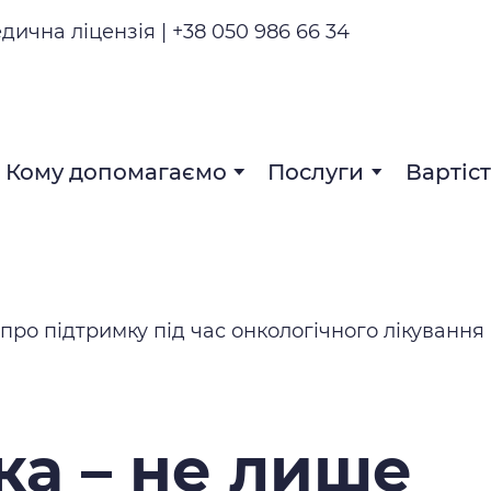
едична ліцензія | +38 050 986 66 34
Кому допомагаємо
Послуги
Вартіс
ка – не лише