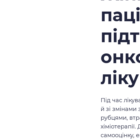
пац
під
онк
лік
Під час ліку
й зі змінами
рубцями, втр
хіміотерапії
самооцінку, е