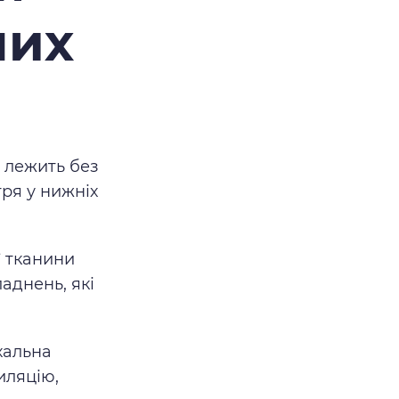
чих
с лежить без
ря у нижніх
ї тканини
аднень, які
хальна
иляцію,