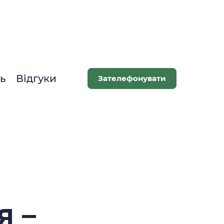
ть
Відгуки
Зателефонувати
я –