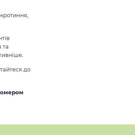
окротиння,
нтів
 та
тивніше.
тайтеся до
 номером