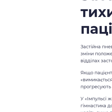
тих
паці
Застійна пне
зміни положе
відділах заст
Якщо пацієнт
«вимикається
прогресують
У «Імпульсі 
гімнастика д