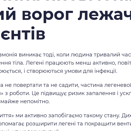
ий ворог лежа
єнтів
вмонія виникає тоді, коли людина тривалий ча
ння тіла. Легені працюють менш активно, повіт
оюється, і створюються умови для інфекції.
а не повертати та не садити, частина легенево
» з роботи. Це підвищує ризик запалення і ускл
 майже непомітно.
життя» ми активно запобігаємо такому стану. Ди
опомагає розширити легені та покращити вент