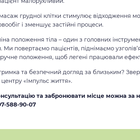
пацієнт малорухливий.
масаж грудної клітки стимулює відходження м
вообіг і зменшує застійні процеси.
іна положення тіла – один з головних інструме
. Ми повертаємо пацієнтів, піднімаємо узголів’я
ручне положення, щоб легені працювали ефек
тримка та безпечний догляд за близьким? Звер
 центру «Імпульс життя».
нсультацію та забронювати місце можна за
7-588-90-07