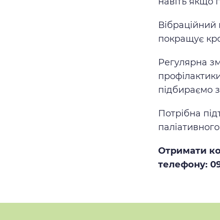
навіть якщо 
Вібраційний 
покращує кро
Регулярна зм
профілактики
підбираємо з
Потрібна під
паліативного
Отримати ко
телефону: 09