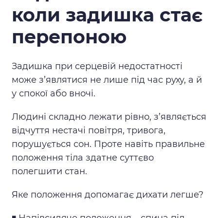
коли задишка стає
перепоною
Задишка при серцевій недостатності
може з’являтися не лише під час руху, а й
у спокої або вночі.
Людині складно лежати рівно, з’являється
відчуття нестачі повітря, тривога,
порушується сон. Проте навіть правильне
положення тіла здатне суттєво
полегшити стан.
Яке положення допомагає дихати легше?
◾️ Напівсидяче положення – спина під